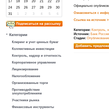
17
18
19
20
21
22
23
Официально опубликова
24
25
26
27
28
29
30
Ознакомиться с инфо
31
1
2
3
4
5
6
Ссылка на источник >
Категории:
Контроль, н
Источник:
Банк России
Категории
Стадии:
Опубликовани
Клиринг и учет ценных бумаг
Коллективные инвестиции
Контроль, надзор и отчетность
Корпоративное управление
Лицензирование
Налогообложение
Организованные торги
Противодействие
злоупотреблениям
Участники рынка
Финансовые инструменты