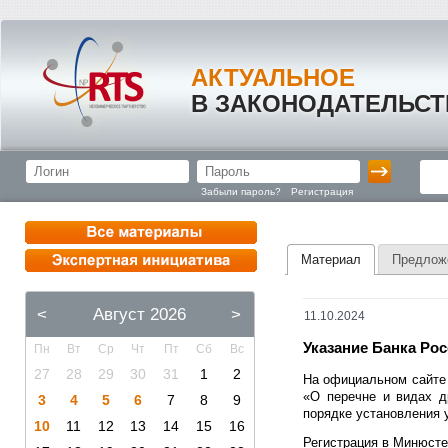
АКТУАЛЬНОЕ
В ЗАКОНОДАТЕЛЬСТ
Забыли пароль?
Регистрация
Материал
Предлож
<
Август 2026
>
11.10.2024
Указание Банка Рос
Пн
Вт
Ср
Чт
Пт
Сб
Вс
27
28
29
30
31
1
2
На официальном сайте 
«О перечне и видах д
3
4
5
6
7
8
9
порядке установления 
10
11
12
13
14
15
16
Регистрация в Минюсте