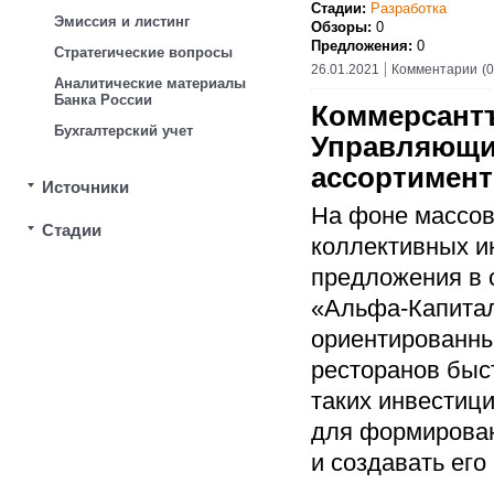
Стадии:
Разработка
Эмиссия и листинг
Обзоры:
0
Предложения:
0
Стратегические вопросы
26.01.2021
Комментарии
(0
Аналитические материалы
Банка России
Коммерсант
Бухгалтерский учет
Управляющи
ассортимент
Источники
На фоне массов
Стадии
коллективных и
предложения в 
«Альфа-Капитал
ориентированны
ресторанов быст
таких инвестиц
для формирован
и создавать его