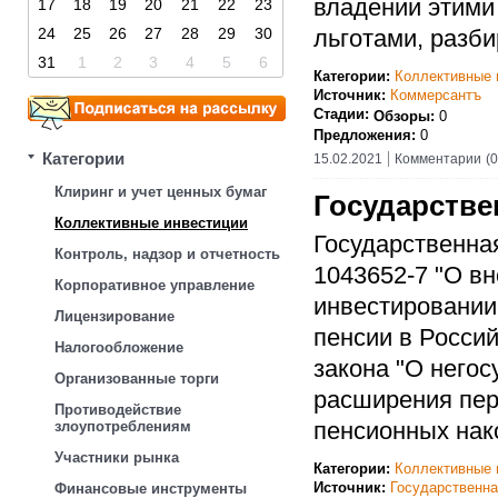
владении этими
17
18
19
20
21
22
23
24
25
26
27
28
29
30
льготами, разби
31
1
2
3
4
5
6
Категории:
Коллективные 
Источник:
Коммерсантъ
Стадии:
Обзоры:
0
Предложения:
0
Категории
15.02.2021
Комментарии
(0
Клиринг и учет ценных бумаг
Государстве
Коллективные инвестиции
Государственна
Контроль, надзор и отчетность
1043652-7 "О в
Корпоративное управление
инвестировании
Лицензирование
пенсии в Росси
Налогообложение
закона "О него
Организованные торги
расширения пер
Противодействие
пенсионных нак
злоупотреблениям
Участники рынка
Категории:
Коллективные 
Источник:
Государственн
Финансовые инструменты