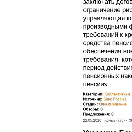
заключать дого
ограничение ри
управляющая ко
производными 
требований к к
средства пенси
обеспечения во
требования, ко
период действи
пенсионных нак
пенсии».
Категории:
Коллективные 
Источник:
Банк России
Стадии:
Опубликование
Обзоры:
0
Предложения:
0
22.05.2020
Комментарии
(0