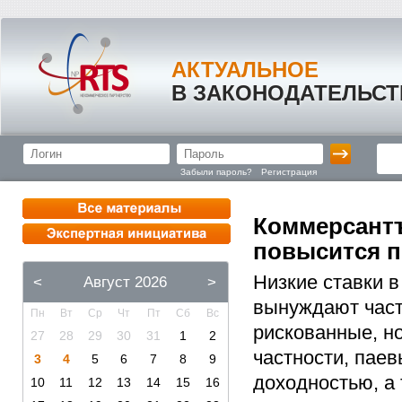
АКТУАЛЬНОЕ
В ЗАКОНОДАТЕЛЬСТ
Забыли пароль?
Регистрация
Коммерсантъ
повысится п
Низкие ставки 
<
Август 2026
>
вынуждают част
Пн
Вт
Ср
Чт
Пт
Сб
Вс
рискованные, н
27
28
29
30
31
1
2
частности, пае
3
4
5
6
7
8
9
доходностью, а
10
11
12
13
14
15
16