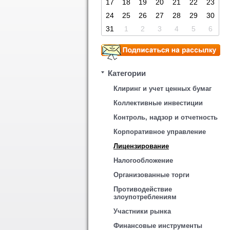
17
18
19
20
21
22
23
24
25
26
27
28
29
30
31
1
2
3
4
5
6
Категории
Клиринг и учет ценных бумаг
Коллективные инвестиции
Контроль, надзор и отчетность
Корпоративное управление
Лицензирование
Налогообложение
Организованные торги
Противодействие
злоупотреблениям
Участники рынка
Финансовые инструменты