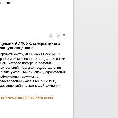
 реестр.
0
цензии АИФ, УК, специального
твующую лицензию
 проекта инструкции Банка России "О
рного инвестиционного фонда, лицензии
цом, которое намерено получить
х условий, порядке предоставления
аличие указанных лицензий, оформления
реоформления документа,
едоставлении указанных лицензий,
нда, лицензий управляющей компании,
ые инвестиции
|
Участники рынка