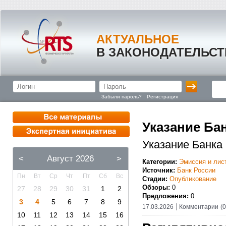
АКТУАЛЬНОЕ
В ЗАКОНОДАТЕЛЬСТ
Забыли пароль?
Регистрация
Указание Бан
Указание Банка 
<
Август 2026
>
Категории:
Эмиссия и лис
Источник:
Банк России
Пн
Вт
Ср
Чт
Пт
Сб
Вс
Стадии:
Опубликование
Обзоры:
0
27
28
29
30
31
1
2
Предложения:
0
3
4
5
6
7
8
9
17.03.2026
Комментарии
(0
10
11
12
13
14
15
16