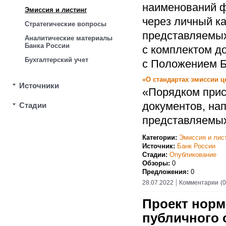
наименований ф
Эмиссия и листинг
через личный ка
Стратегические вопросы
представляемых
Аналитические материалы
Банка России
с комплектом д
Бухгалтерский учет
с Положением Б
«О стандартах эмиссии ц
Источники
«Порядком при
документов, на
Стадии
представляемых
Категории:
Эмиссия и лис
Источник:
Банк России
Стадии:
Опубликование
Обзоры:
0
Предложения:
0
28.07.2022
Комментарии
(0
Проект норм
публичного 