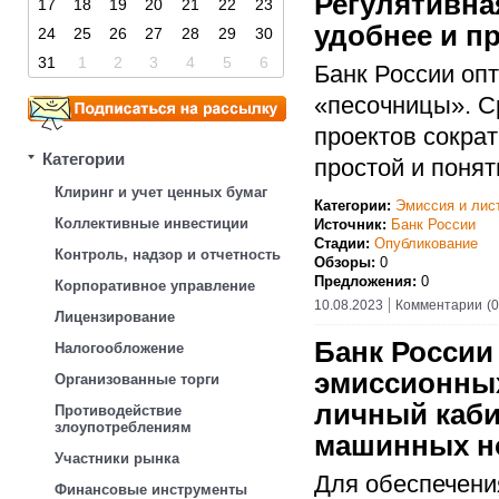
Регулятивна
17
18
19
20
21
22
23
удобнее и п
24
25
26
27
28
29
30
31
1
2
3
4
5
6
Банк России оп
«песочницы». С
проектов сократ
Категории
простой и понят
Клиринг и учет ценных бумаг
Категории:
Эмиссия и лис
Коллективные инвестиции
Источник:
Банк России
Стадии:
Опубликование
Контроль, надзор и отчетность
Обзоры:
0
Предложения:
0
Корпоративное управление
10.08.2023
Комментарии
(0
Лицензирование
Банк России
Налогообложение
эмиссионных
Организованные торги
личный каби
Противодействие
злоупотреблениям
машинных но
Участники рынка
Для обеспечени
Финансовые инструменты