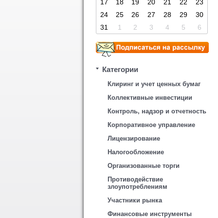
17
18
19
20
21
22
23
24
25
26
27
28
29
30
31
1
2
3
4
5
6
Категории
Клиринг и учет ценных бумаг
Коллективные инвестиции
Контроль, надзор и отчетность
Корпоративное управление
Лицензирование
Налогообложение
Организованные торги
Противодействие
злоупотреблениям
Участники рынка
Финансовые инструменты