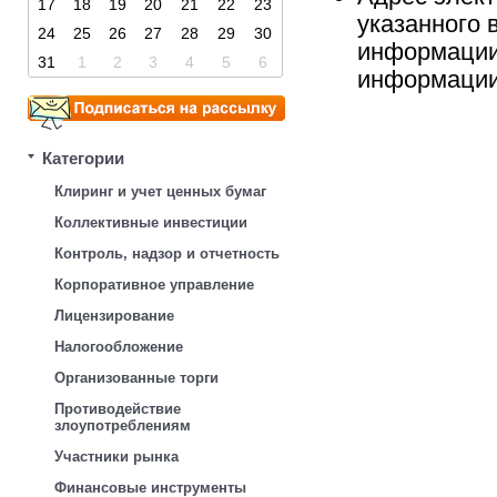
17
18
19
20
21
22
23
указанного 
24
25
26
27
28
29
30
информации
31
1
2
3
4
5
6
информации
Категории
Клиринг и учет ценных бумаг
Коллективные инвестиции
Контроль, надзор и отчетность
Корпоративное управление
Лицензирование
Налогообложение
Организованные торги
Противодействие
злоупотреблениям
Участники рынка
Финансовые инструменты