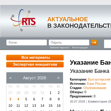
АКТУАЛЬНОЕ
В ЗАКОНОДАТЕЛЬСТ
Забыли пароль?
Регистрация
Указание Бан
Указание Банка
<
Август 2026
>
Категории:
Бухгалтерский
Источник:
Банк России
Пн
Вт
Ср
Чт
Пт
Сб
Вс
Стадии:
Опубликование
Обзоры:
0
27
28
29
30
31
1
2
Предложения:
0
3
4
5
6
7
8
9
30.07.2026
Комментарии
(0
10
11
12
13
14
15
16