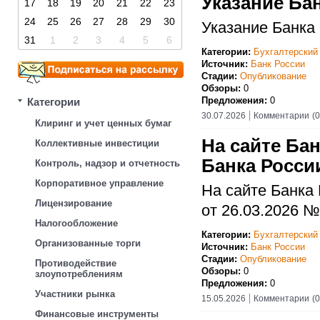
Указание Бан
17
18
19
20
21
22
23
24
25
26
27
28
29
30
Указание Банка 
31
1
2
3
4
5
6
Категории:
Бухгалтерский
Источник:
Банк России
Стадии:
Опубликование
Обзоры:
0
Предложения:
0
Категории
30.07.2026
Комментарии
(0
Клиринг и учет ценных бумаг
На сайте Ба
Коллективные инвестиции
Банка России
Контроль, надзор и отчетность
Корпоративное управление
На сайте Банка
Лицензирование
от 26.03.2026 №
Налогообложение
Категории:
Бухгалтерский
Организованные торги
Источник:
Банк России
Стадии:
Опубликование
Противодействие
Обзоры:
0
злоупотреблениям
Предложения:
0
Участники рынка
15.05.2026
Комментарии
(0
Финансовые инструменты