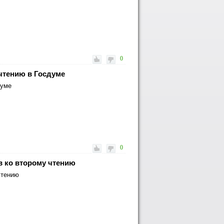
0
 чтению в Госдуме
думе
0
в ко второму чтению
чтению