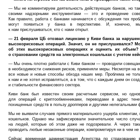
— Мы не комментируем деятельность действующих банков, но так
своими надзорными инструментами — это и проведение сове
Как правило, работа с банками начинается с обсуждения тех про
могут появиться у банка в перспективе. И, конечно, мы
к нам прислушиваться, кто с нами открыт.
— 21 февраля ЦБ отозвал лицензию у Киви банка за нарушен
высокорисковых операций. Значит, он не прислушивался? Мо
об этих высокорисковых операциях и оценить их объем?
о страховании средств на электронных кошельках с учетом кей
— Мы очень плотно работали с Киви банком — проводили совещан
в необходимости снижения рисков, применяли меры. Несмотря на в
все новые и новые способы обхода наших мер. Проблема не толь
к нам и не хотел исправляться, а в том, что с каждым днем он соз
и стабильности финансового сектора.
Киви банк был известен своим расчетным сервисом, но одно
для операций с криптообменниками, переводами в адрес тенев
похищенных средств в пользу дропперов и другими нелегальными 
Мы не выявили случаев прямого материального ущерба клиентам, 
кошельков. Однако мы зафиксировали значительное число случ
на людей, которые об этом даже не подозревали. А через так
проводить любые незаконные операции, компрометируя ни в чем не
Сейчас временная администрация Агентства по страхованию 