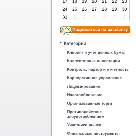
17
18
19
20
21
22
23
24
25
26
27
28
29
30
31
1
2
3
4
5
6
Категории
Клиринг и учет ценных бумаг
Коллективные инвестиции
Контроль, надзор и отчетность
Корпоративное управление
Лицензирование
Налогообложение
Организованные торги
Противодействие
злоупотреблениям
Участники рынка
Финансовые инструменты