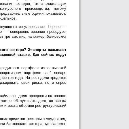
ования вкладов, так и владельцам
нкурсного производства, потому
 предварительные оценки показывают,
ошельков.
твующего регулирования. Первое —
ое — совершенствование процедуры
з третьих лиц, например, банковских
кого сектора? Эксперты называют
вающей ставке. Как сейчас ведут
редитного портфеля из-за высокой
рпоративном портфеле на 1 января
ние три года. На рост доли кредитов
джировать свои риски, но и спрос
табильно, доля просрочки на начало
ложно обслуживать долг, он всегда
им и роста объемов реструктуризаций
таких кредитов несколько ухудшатся,
ли банковского сектора, где заложен