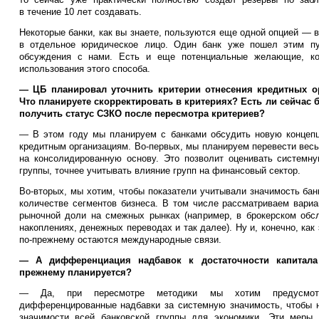
в течение 10 лет создавать.
Некоторые банки, как вы знаете, пользуются еще одной опцией — 
в отдельное юридическое лицо. Один банк уже пошел этим пу
обсуждения с нами. Есть и еще потенциальные желающие, ко
использования этого способа.
— ЦБ планировал уточнить критерии отнесения кредитных о
Что планируете скорректировать в критериях? Есть ли сейчас 
получить статус СЗКО после пересмотра критериев?
— В этом году мы планируем с банками обсудить новую концеп
кредитным организациям. Во-первых, мы планируем перевести вес
на консолидированную основу. Это позволит оценивать системну
группы, точнее учитывать влияние групп на финансовый сектор.
Во-вторых, мы хотим, чтобы показатели учитывали значимость бан
количестве сегментов бизнеса. В том числе рассматриваем вариа
рыночной доли на смежных рынках (например, в брокерском обсл
накоплениях, денежных переводах и так далее). Ну и, конечно, как
по-прежнему остаются международные связи.
— А дифференциация надбавок к достаточности капитала
прежнему планируется?
— Да, при пересмотре методики мы хотим предусмотре
дифференцированные надбавки за системную значимость, чтобы н
значимости всей банковской группы для экономики. Эти меры 