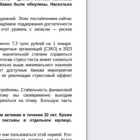
дбавки были обнулены. Насколько
уровней. Этим послаблением сейчас
надбавок поддержания достаточности
т этот уровень с запасом — рисков
коло 7,3 трлн рублей на 1 января.
редитных организаций (СЗКО) в 2023
значительной степени справиться
итогам стресс-теста может снизиться
ительно выше минимального значения
т доступные банкам мероприятия
 их реализации стрессовый эффект
 проблемы. Стабильность финансовой
этому мы своевременно выходим
ержаться на плаву. Большую часть
 активам в течение 10 лет. Кроме
и пассивы в отдельное юрлицо.
они пользоваться этой нормой. Кто-
окированным активам, кто-то будет