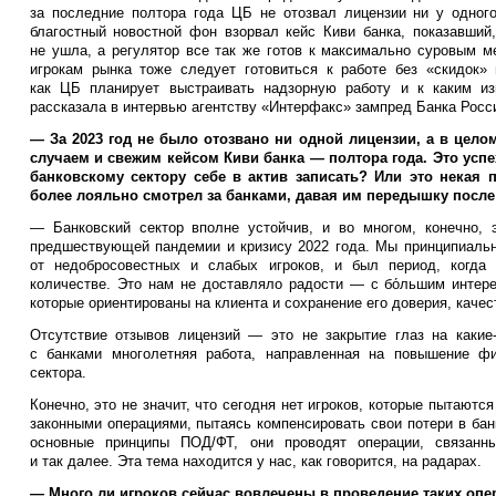
за последние полтора года ЦБ не отозвал лицензии ни у одного
благостный новостной фон взорвал кейс Киви банка, показавший
не ушла, а регулятор все так же готов к максимально суровым 
игрокам рынка тоже следует готовиться к работе без «скидок» 
как ЦБ планирует выстраивать надзорную работу и к каким из
рассказала в интервью агентству «Интерфакс» зампред Банка Росс
— За 2023 год не было отозвано ни одной лицензии, а в цел
случаем и свежим кейсом Киви банка — полтора года. Это успе
банковскому сектору себе в актив записать? Или это некая
более лояльно смотрел за банками, давая им передышку после 
— Банковский сектор вполне устойчив, и во многом, конечно, 
предшествующей пандемии и кризису 2022 года. Мы принципиальн
от недобросовестных и слабых игроков, и был период, когд
количестве. Это нам не доставляло радости — с бо́льшим интер
которые ориентированы на клиента и сохранение его доверия, каче
Отсутствие отзывов лицензий — это не закрытие глаз на какие
с банками многолетняя работа, направленная на повышение фи
сектора.
Конечно, это не значит, что сегодня нет игроков, которые пытаютс
законными операциями, пытаясь компенсировать свои потери в бан
основные принципы ПОД/ФТ, они проводят операции, связанны
и так далее. Эта тема находится у нас, как говорится, на радарах.
— Много ли игроков сейчас вовлечены в проведение таких опе