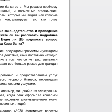
ие банки есть. Мы решаем проблему
щаний, и возможные ограничения.
блем, которые мы видим или которые
 консультируем тех, кто готов
ие законодательства и проведение
жете ли вы рассказать подробнее
 Будет ли ЦБ поднимать вопрос
са Киви банка?
ия, обсуждали проблемы и убеждали
се действия, банк постоянно находил
ко в том, что он не прислушивался
давал все больше рисков для граждан
временно и предоставлением услуг
ого игорного бизнеса, переводами
финансовыми услугами.
например, хищений с их электронных
аев, когда банк оформлял кошельки
ие кошельки злоумышленники могут
 повинных людей.
вкладов (АСВ) формирует реестры