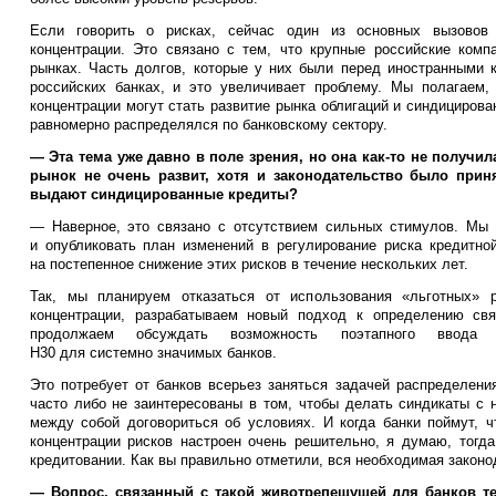
Если говорить о рисках, сейчас один из основных вызовов
концентрации. Это связано с тем, что крупные российские комп
рынках. Часть долгов, которые у них были перед иностранными 
российских банках, и это увеличивает проблему. Мы полагаем,
концентрации могут стать развитие рынка облигаций и синдицирова
равномерно распределялся по банковскому сектору.
— Эта тема уже давно в поле зрения, но она как-то не получил
рынок не очень развит, хотя и законодательство было прин
выдают синдицированные кредиты?
— Наверное, это связано с отсутствием сильных стимулов. Мы 
и опубликовать план изменений в регулирование риска кредитно
на постепенное снижение этих рисков в течение нескольких лет.
Так, мы планируем отказаться от использования «льготных» р
концентрации, разрабатываем новый подход к определению свя
продолжаем обсуждать возможность поэтапного ввода н
Н30 для системно значимых банков.
Это потребует от банков всерьез заняться задачей распределени
часто либо не заинтересованы в том, чтобы делать синдикаты с 
между собой договориться об условиях. И когда банки поймут, 
концентрации рисков настроен очень решительно, я думаю, тогд
кредитовании. Как вы правильно отметили, вся необходимая законод
— Вопрос, связанный с такой животрепещущей для банков те