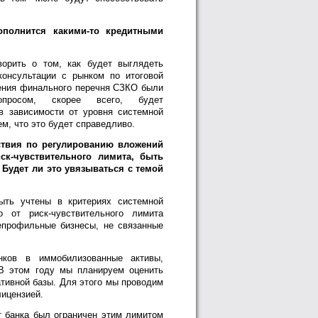
полнится какими-то кредитными
орить о том, как будет выглядеть
консультации с рынком по итоговой
ления финального перечня СЗКО были
росом, скорее всего, будет
в зависимости от уровня системной
ем, что это будет справедливо.
ствия по регулированию вложений
ск-чувствительного лимита, быть
 Будет ли это увязываться с темой
ыть учтены в критериях системной
о от риск-чувствительного лимита
епрофильные бизнесы, не связанные
нков в иммобилизованные активы,
 В этом году мы планируем оценить
ативной базы. Для этого мы проводим
ицензией.
 банка был ограничен этим лимитом