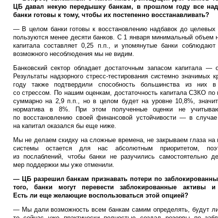
ЦБ давал некую передышку банкам, в прошлом году все на
банки готовы к тому, чтобы их постепенно восстанавливать?
— В целом банки готовы к восстановлению надбавок до целевых 
пользуются менее десяти банков. С 1 января минимальный объем 
капитала составляет 0,25 п.п., и упомянутые банки соблюдаю
возможного несоблюдения мы не видим.
Банковский сектор обладает достаточным запасом капитала — о
Результаты надзорного стресс-тестирования системно значимых к
году также подтвердили способность большинства из них в 
со стрессом. По нашим оценкам, достаточность капитала СЗКО по 
суммарно на 2,9 п.п., но в целом будет на уровне 10,8%, знач
норматива в 8%. При этом полученные оценки не учитываю
по восстановлению своей финансовой устойчивости — в случае
на капитал оказался бы еще ниже.
Мы не делаем скидку на сложные времена, не закрываем глаза на
системы остается для нас абсолютным приоритетом, по
из послаблений, чтобы банки не разучились самостоятельно д
мер поддержки мы уже отменили.
— ЦБ разрешил банкам признавать потери по заблокированным
того, банки могут перевести заблокированные активы 
Есть ли еще желающие воспользоваться этой опцией?
— Мы дали возможность всем банкам самим определять, будут ли 
то сейчас уже практически полностью создал резервы по забл