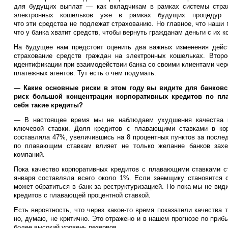
для будущих выплат — как вкладчикам в рамках системы страх
электронных кошельков уже в рамках будущих процедур ко
что эти средства не подлежат страхованию. Но главное, что наши
что у банка хватит средств, чтобы вернуть гражданам деньги с их к
На будущее нам предстоит оценить два важных изменения дейс
страхование средств граждан на электронных кошельках. Втор
идентификации при взаимодействии банка со своими клиентами чере
платежных агентов. Тут есть о чем подумать.
— Какие основные риски в этом году вы видите для банковс
риск большой концентрации корпоративных кредитов по пла
себя такие кредиты?
— В настоящее время мы не наблюдаем ухудшения качества к
ключевой ставки. Доля кредитов с плавающими ставками в ко
составляла 47%, увеличившись на 8 процентных пунктов за послед
по плавающим ставкам влияет не только желание банков захе
компаний.
Пока качество корпоративных кредитов с плавающими ставками с
января составляла всего около 1%. Если заемщику становится с
может обратиться в банк за реструктуризацией. Но пока мы не вид
кредитов с плавающей процентной ставкой.
Есть вероятность, что через какое-то время показатели качества 
но, думаю, не критично. Это отражено и в нашем прогнозе по прибы
более высокий уровень резервов.