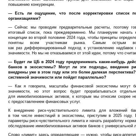
повышению конкуренции.
— Есть ли ощущение, что после корректировки список по
организациями?
— Сейчас мы проводим предварительные расчеты, поэтому гов
итоговый список, пока преждевременно. Мы планируем начать 
концепции во второй половине 2024 года, чтобы принципы опреде
понятны всем участникам рынка. Самым острым воп
как раз дифференцированный подход к установлению надбавок 
значимости. Но мы не отказываемся от этой идеи, потому что счита
— Будет ли ЦБ в 2024 году предпринимать какие-нибудь дей
банков в экосистемы? Могут ли эти подходы, введение ри
внедрены уже в этом году или это более далекая перспектива?
системной значимости или пойдет параллельно?
— Как я говорила, масштабы финансовой экосистемы могут б
значимости, но этот вопрос будет прорабатываться отдельн
для иммобилизованных активов, к которым мы относим скорее н
с предоставлением финансовых услуг.
К внедрению риск-чувствительного лимита для вложений ба
в том числе инвестиций в экосистемы, приступим в 2025 году.
параметры риск-чувствительного лимита и начать разработку норм
обследование иммобилизованных активов банков с универсальной л
Слово «лимит» здесь определяющее — нужно, чтобы риск-аппетит