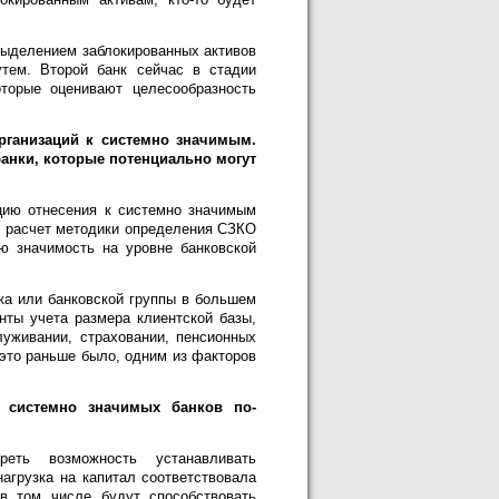
выделением заблокированных активов
тем. Второй банк сейчас в стадии
торые оценивают целесообразность
рганизаций к системно значимым.
банки, которые потенциально могут
цию отнесения к системно значимым
ь расчет методики определения СЗКО
ю значимость на уровне банковской
ка или банковской группы в большем
нты учета размера клиентской базы,
уживании, страховании, пенсионных
 это раньше было, одним из факторов
 системно значимых банков по-
ть возможность устанавливать
агрузка на капитал соответствовала
в том числе будут способствовать