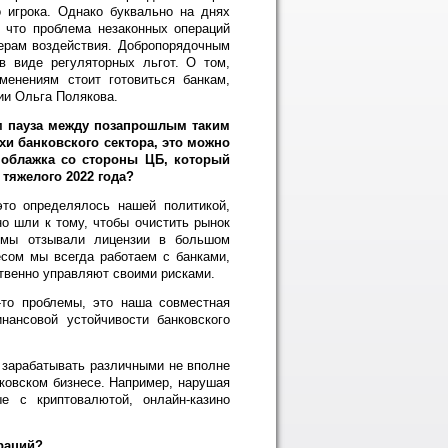
 игрока. Однако буквально на днях
, что проблема незаконных операций
мерам воздействия. Добропорядочным
в виде регуляторных льгот. О том,
менениям стоит готовиться банкам,
ии Ольга Полякова.
ом пауза между позапрошлым таким
хи банковского сектора, это можно
 поблажка со стороны ЦБ, который
тяжелого 2022 года?
это определялось нашей политикой,
о шли к тому, чтобы очистить рынок
а мы отзывали лицензии в большом
есом мы всегда работаем с банками,
ственно управляют своими рисками.
-то проблемы, это наша совместная
нансовой устойчивости банковского
я зарабатывать различными не вполне
ковском бизнесе. Например, нарушая
е с криптовалютой, онлайн-казино
раций?