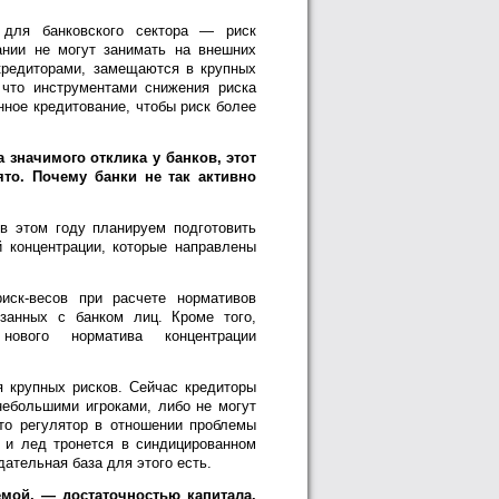
 для банковского сектора — риск
ании не могут занимать на внешних
кредиторами, замещаются в крупных
 что инструментами снижения риска
нное кредитование, чтобы риск более
а значимого отклика у банков, этот
ято. Почему банки не так активно
в этом году планируем подготовить
й концентрации, которые направлены
иск-весов при расчете нормативов
занных с банком лиц. Кроме того,
ового норматива концентрации
я крупных рисков. Сейчас кредиторы
небольшими игроками, либо не могут
что регулятор в отношении проблемы
а и лед тронется в синдицированном
ательная база для этого есть.
мой, — достаточностью капитала.