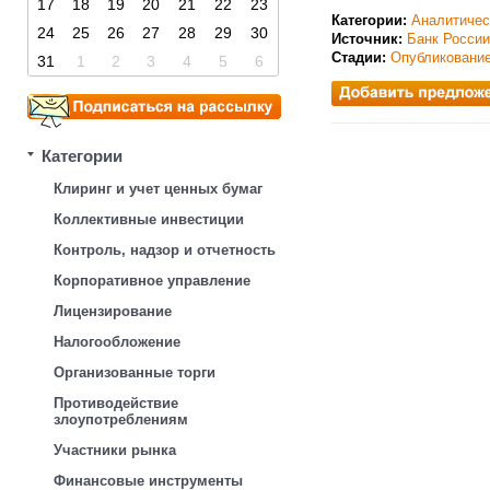
17
18
19
20
21
22
23
Категории:
Аналитичес
24
25
26
27
28
29
30
Источник:
Банк России
Стадии:
Опубликовани
31
1
2
3
4
5
6
Категории
Клиринг и учет ценных бумаг
Коллективные инвестиции
Контроль, надзор и отчетность
Корпоративное управление
Лицензирование
Налогообложение
Организованные торги
Противодействие
злоупотреблениям
Участники рынка
Финансовые инструменты