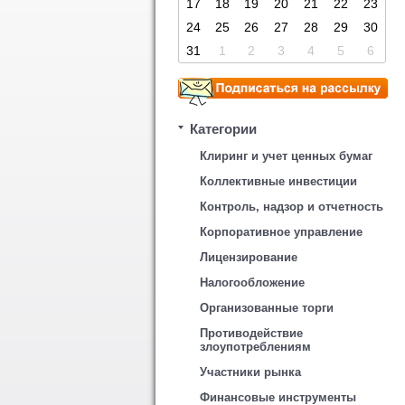
17
18
19
20
21
22
23
24
25
26
27
28
29
30
31
1
2
3
4
5
6
Категории
Клиринг и учет ценных бумаг
Коллективные инвестиции
Контроль, надзор и отчетность
Корпоративное управление
Лицензирование
Налогообложение
Организованные торги
Противодействие
злоупотреблениям
Участники рынка
Финансовые инструменты