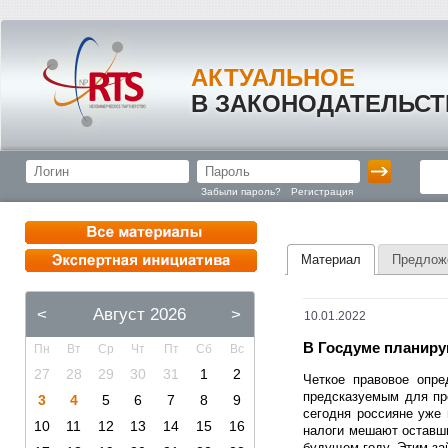
АКТУАЛЬНОЕ
В ЗАКОНОДАТЕЛЬСТ
Забыли пароль?
Регистрация
Материал
Предлож
<
Август 2026
>
10.01.2022
В Госдуме планиру
Пн
Вт
Ср
Чт
Пт
Сб
Вс
27
28
29
30
31
1
2
Четкое правовое опре
предсказуемым для пр
3
4
5
6
7
8
9
сегодня россияне уже 
10
11
12
13
14
15
16
налоги мешают оставш
будущем году. Этим за