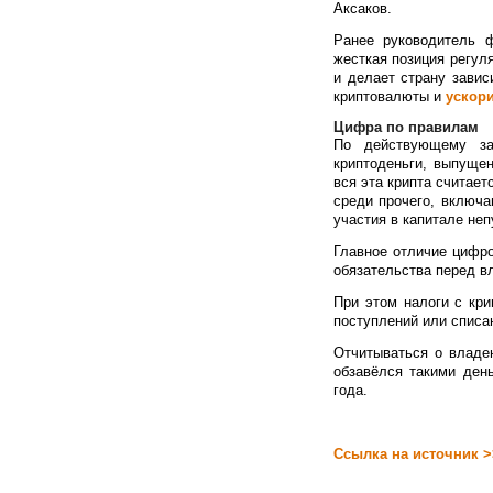
Аксаков.
Ранее руководитель 
жесткая позиция регул
и делает страну завис
криптовалюты и
ускор
Цифра по правилам
По действующему за
криптоденьги, выпущен
вся эта крипта считае
среди прочего, включа
участия в капитале неп
Главное отличие цифро
обязательства перед в
При этом налоги с кр
поступлений или списа
Отчитываться о владен
обзавёлся такими ден
года.
Ссылка на источник >