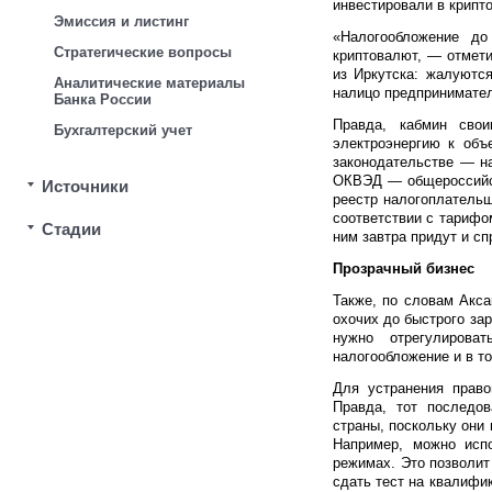
инвестировали в крипто
Эмиссия и листинг
«Налогообложение д
Стратегические вопросы
криптовалют, — отмет
из Иркутска: жалуютс
Аналитические материалы
налицо предпринимател
Банка России
Правда, кабмин сво
Бухгалтерский учет
электроэнергию к объ
законодательстве — на
ОКВЭД — общероссийск
Источники
реестр налогоплательщ
соответствии с тарифо
Стадии
ним завтра придут и сп
Прозрачный бизнес
Также, по словам Акса
охочих до быстрого за
нужно отрегулирова
налогообложение и в т
Для устранения право
Правда, тот последо
страны, поскольку они
Например, можно испо
режимах. Это позволит
сдать тест на квалифик