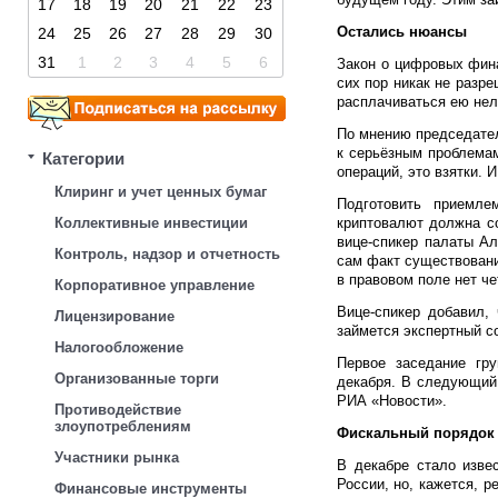
17
18
19
20
21
22
23
Остались нюансы
24
25
26
27
28
29
30
31
1
2
3
4
5
6
Закон о цифровых фина
сих пор никак не разре
расплачиваться ею нел
По мнению председате
к серьёзным проблемам
Категории
операций, это взятки. 
Клиринг и учет ценных бумаг
Подготовить приемле
Коллективные инвестиции
криптовалют должна с
вице-спикер палаты Ал
Контроль, надзор и отчетность
сам факт существования
в правовом поле нет ч
Корпоративное управление
Вице-спикер добавил,
Лицензирование
займется экспертный со
Налогообложение
Первое заседание гр
Организованные торги
декабря. В следующий
РИА «Новости».
Противодействие
злоупотреблениям
Фискальный порядок
Участники рынка
В декабре стало изве
России, но, кажется, 
Финансовые инструменты