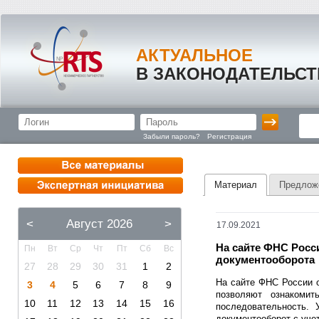
АКТУАЛЬНОЕ
В ЗАКОНОДАТЕЛЬСТ
Забыли пароль?
Регистрация
Материал
Предлож
<
Август 2026
>
17.09.2021
На сайте ФНС Росс
Пн
Вт
Ср
Чт
Пт
Сб
Вс
документооборота
27
28
29
30
31
1
2
На сайте ФНС России 
3
4
5
6
7
8
9
позволяют ознакоми
10
11
12
13
14
15
16
последовательность. 
документооборот с уче