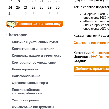
17
18
19
20
21
22
23
Так, в сервисе предст
24
25
26
27
28
29
30
31
1
2
3
4
5
6
«Первые шаги и
оператора ЭДО и
«Комплексный п
бизнес-процессо
оператора ЭДО с
Категории
Каждый сценарий содер
Клиринг и учет ценных бумаг
Ссылка на источник >
Коллективные инвестиции
Категории:
Налогообло
Контроль, надзор и отчетность
Источник:
ФНС России
Стадии:
Корпоративное управление
Лицензирование
Налогообложение
Организованные торги
Противодействие
злоупотреблениям
Участники рынка
Финансовые инструменты