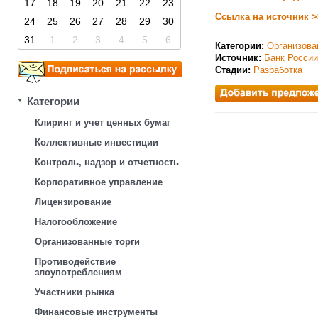
17
18
19
20
21
22
23
Ссылка на источник >
24
25
26
27
28
29
30
31
1
2
3
4
5
6
Категории:
Организова
Источник:
Банк России
Стадии:
Разработка
Категории
Клиринг и учет ценных бумаг
Коллективные инвестиции
Контроль, надзор и отчетность
Корпоративное управление
Лицензирование
Налогообложение
Организованные торги
Противодействие
злоупотреблениям
Участники рынка
Финансовые инструменты