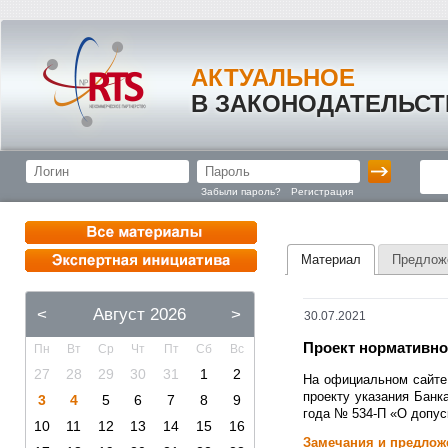
АКТУАЛЬНОЕ
В ЗАКОНОДАТЕЛЬСТ
Забыли пароль?
Регистрация
Материал
Предлож
<
Август 2026
>
30.07.2021
Проект нормативно
Пн
Вт
Ср
Чт
Пт
Сб
Вс
27
28
29
30
31
1
2
На официальном сайте
проекту указания Банк
3
4
5
6
7
8
9
года № 534-П «О допус
10
11
12
13
14
15
16
Замечания и предлож