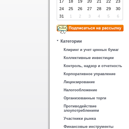
17
18
19
20
21
22
23
24
25
26
27
28
29
30
31
1
2
3
4
5
6
Категории
Клиринг и учет ценных бумаг
Коллективные инвестиции
Контроль, надзор и отчетность
Корпоративное управление
Лицензирование
Налогообложение
Организованные торги
Противодействие
злоупотреблениям
Участники рынка
Финансовые инструменты