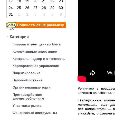
17
18
19
20
21
22
23
24
25
26
27
28
29
30
31
1
2
3
4
5
6
Категории
Клиринг и учет ценных бумаг
Коллективные инвестиции
Контроль, надзор и отчетность
Корпоративное управление
Лицензирование
Налогообложение
Организованные торги
Регулятор в преддве
клиентов об основных 
Противодействие
злоупотреблениям
«
Телефонные моше
напомнить еще ра
Участники рынка
раз напоминать — н
Финансовые инструменты
с каждым, и смогли 