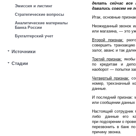
делать сейчас все
Эмиссия и листинг
давались совсем не л
Стратегические вопросы
Итак, основные призна
Аналитические материалы
Неожиданный звонок и
Банка России
или магазина, — это у
Бухгалтерский учет
Второй признак:
разго
совершить транзакцию 
залог, аванс и так дале
Источники
Третий признак:
якобы 
Стадии
по кредитам и депо
наоборот — попытки зап
Четвертый признак:
соб
номер, трехзначный к
данные.
И последний признак: 
или сообщении данных 
Настоящий сотрудник б
либо данные его ка
при подозрении о пров
перезвонить в банк по
причину звонка.