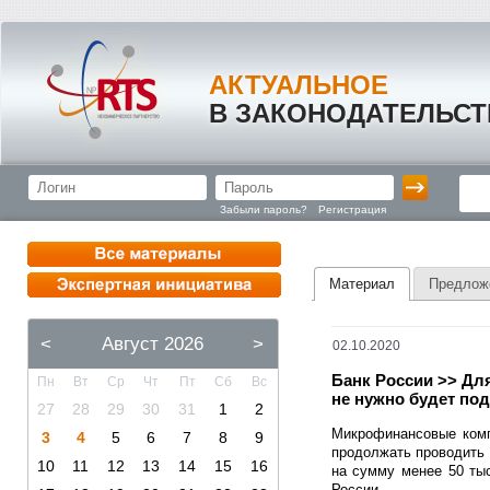
АКТУАЛЬНОЕ
В ЗАКОНОДАТЕЛЬСТ
Забыли пароль?
Регистрация
Материал
Предлож
<
Август 2026
>
02.10.2020
Банк России >> Дл
Пн
Вт
Ср
Чт
Пт
Сб
Вс
не нужно будет по
27
28
29
30
31
1
2
Микрофинансовые комп
3
4
5
6
7
8
9
продолжать проводить
10
11
12
13
14
15
16
на сумму менее 50 тыс
России.