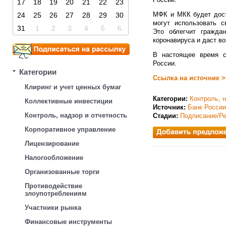
17
18
19
20
21
22
23
МФК и МКК будет дост
24
25
26
27
28
29
30
могут использовать 
31
1
2
3
4
5
6
Это облегчит гражда
коронавируса и даст во
В настоящее время с
России.
Категории
Ссылка на источник >
Клиринг и учет ценных бумаг
Категории:
Контроль, н
Коллективные инвестиции
Источник:
Банк России
Контроль, надзор и отчетность
Стадии:
Подписание/Ре
Корпоративное управление
Лицензирование
Налогообложение
Организованные торги
Противодействие
злоупотреблениям
Участники рынка
Финансовые инструменты