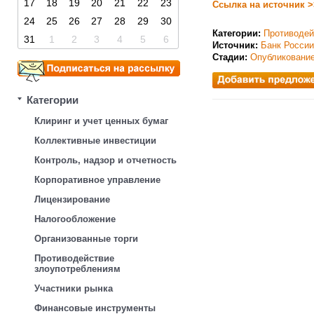
17
18
19
20
21
22
23
Ссылка на источник >
24
25
26
27
28
29
30
Категории:
Противодей
31
1
2
3
4
5
6
Источник:
Банк России
Стадии:
Опубликовани
Категории
Клиринг и учет ценных бумаг
Коллективные инвестиции
Контроль, надзор и отчетность
Корпоративное управление
Лицензирование
Налогообложение
Организованные торги
Противодействие
злоупотреблениям
Участники рынка
Финансовые инструменты