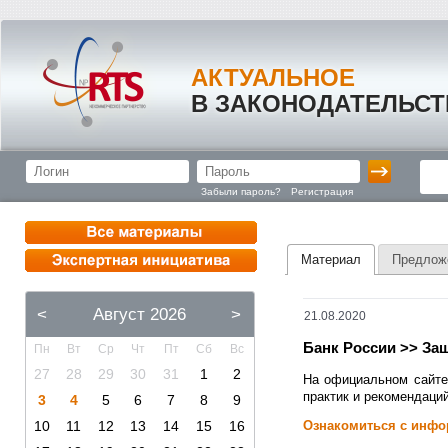
АКТУАЛЬНОЕ
В ЗАКОНОДАТЕЛЬСТ
Забыли пароль?
Регистрация
Материал
Предлож
<
Август 2026
>
21.08.2020
Банк России >> За
Пн
Вт
Ср
Чт
Пт
Сб
Вс
27
28
29
30
31
1
2
На официальном сайте
практик и рекомендаций
3
4
5
6
7
8
9
10
11
12
13
14
15
16
Ознакомиться с инфо