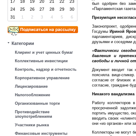
17
18
19
20
21
22
23
был одобрен без заме
«Парламентская газета
24
25
26
27
28
29
30
31
1
2
3
4
5
6
Презумпция несоглас
Законопроект, одобре
Госдумы
Ириной Яро
парламентариев, диск
друзьями и соседями д
Категории
«
Фактически сегод
Клиринг и учет ценных бумаг
давления и претен
Коллективные инвестиции
свободы и личной о
Контроль, надзор и отчетность
Документ вводит так 
поясняла вице-спикер
Корпоративное управление
согласие от близких 
согласие, граждане буд
Лицензирование
Никакого вандализма
Налогообложение
Работу коллекторов в
Организованные торги
просроченной задолже
Противодействие
портить имущество, ок
злоупотреблениям
вводить своих «клиенто
они «из органов» или з
Участники рынка
Коллекторы не могут б
Финансовые инструменты