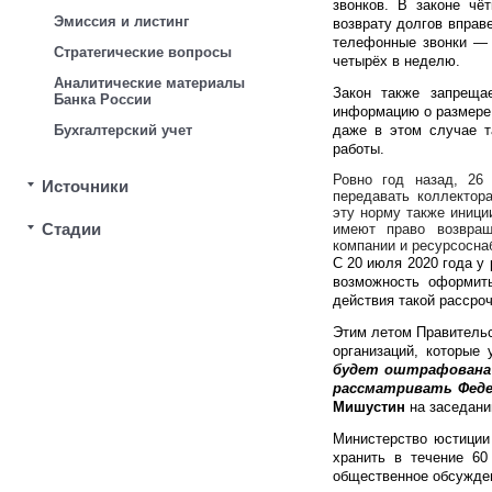
звонков. В законе чё
Эмиссия и листинг
возврату долгов вправ
телефонные звонки — 
Стратегические вопросы
четырёх в неделю.
Аналитические материалы
Закон также запреща
Банка России
информацию о размере 
Бухгалтерский учет
даже в этом случае т
работы.
Ровно год назад, 26
Источники
передавать коллектор
эту норму также иници
Стадии
имеют право возвра
компании и ресурсосна
С 20 июля 2020 года у
возможность оформит
действия такой рассро
Этим летом Правительс
организаций, которые
будет оштрафована 
рассматривать Феде
Мишустин
на заседани
Министерство юстиции 
хранить в течение 60
общественное обсужде