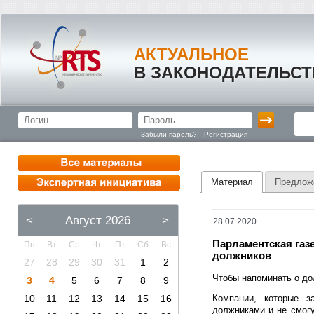
АКТУАЛЬНОЕ
В ЗАКОНОДАТЕЛЬСТ
Забыли пароль?
Регистрация
Материал
Предлож
<
Август 2026
>
28.07.2020
Парламентская газ
Пн
Вт
Ср
Чт
Пт
Сб
Вс
должников
27
28
29
30
31
1
2
Чтобы напоминать о до
3
4
5
6
7
8
9
10
11
12
13
14
15
16
Компании, которые з
должниками и не смогу