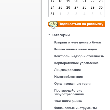
17
18
19
20
21
22
23
24
25
26
27
28
29
30
31
1
2
3
4
5
6
Категории
Клиринг и учет ценных бумаг
Коллективные инвестиции
Контроль, надзор и отчетность
Корпоративное управление
Лицензирование
Налогообложение
Организованные торги
Противодействие
злоупотреблениям
Участники рынка
Финансовые инструменты