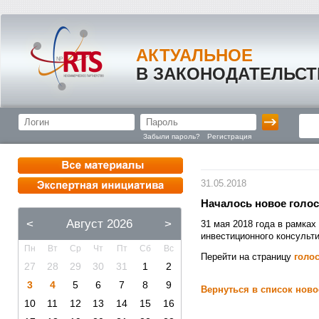
АКТУАЛЬНОЕ
В ЗАКОНОДАТЕЛЬСТ
Забыли пароль?
Регистрация
31.05.2018
Началось новое голос
<
Август 2026
>
31 мая 2018 года в рамках
инвестиционного консульт
Пн
Вт
Ср
Чт
Пт
Сб
Вс
Перейти на страницу
голо
27
28
29
30
31
1
2
3
4
5
6
7
8
9
Вернуться в список ново
10
11
12
13
14
15
16