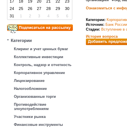
17
18
19
20
21
22
23
Ознакомиться с инфо
24
25
26
27
28
29
30
31
1
2
3
4
5
6
Категории:
Корпоратив
Источник:
Банк России
Стадии:
Вступление в 
История вопроса
Категории
Клиринг и учет ценных бумаг
Коллективные инвестиции
Контроль, надзор и отчетность
Корпоративное управление
Лицензирование
Налогообложение
Организованные торги
Противодействие
злоупотреблениям
Участники рынка
Финансовые инструменты