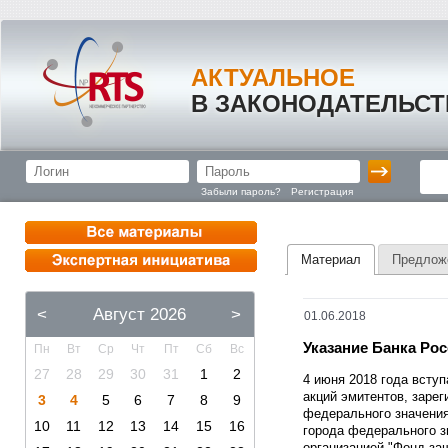
АКТУАЛЬНОЕ
В ЗАКОНОДАТЕЛЬСТ
Забыли пароль?
Регистрация
Материал
Предлож
<
Август 2026
>
01.06.2018
Указание Банка Росс
Пн
Вт
Ср
Чт
Пт
Сб
Вс
27
28
29
30
31
1
2
4 июня 2018 года вступ
акций эмитентов, заре
3
4
5
6
7
8
9
федерального значения
10
11
12
13
14
15
16
города федерального з
организацией "Фонд за