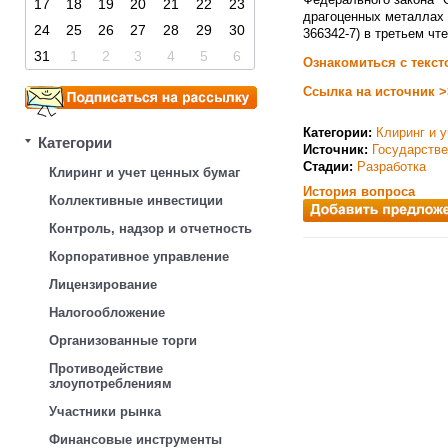
17
18
19
20
21
22
23
драгоценных металлах 
24
25
26
27
28
29
30
366342-7) в третьем чте
31
1
2
3
4
5
6
Ознакомиться с текст
Ссылка на источник >
Категории:
Клиринг и 
Категории
Источник:
Государств
Стадии:
Разработка
Клиринг и учет ценных бумаг
История вопроса
Коллективные инвестиции
Контроль, надзор и отчетность
Корпоративное управление
Лицензирование
Налогообложение
Организованные торги
Противодействие
злоупотреблениям
Участники рынка
Финансовые инструменты