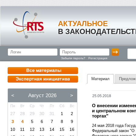
АКТУАЛЬНОЕ
В ЗАКОНОДАТЕЛЬСТ
Забыли пароль?
Регистрация
Материал
Предлож
<
Август 2026
>
25.05.2018
О внесении измене
Пн
Вт
Ср
Чт
Пт
Сб
Вс
и центральном кон
27
28
29
30
31
1
2
торгах"
3
4
5
6
7
8
9
24 мая 2018 года Госу
10
11
12
13
14
15
16
Федеральный закон "О к
Федерального закона "О