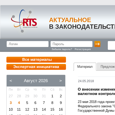
АКТУАЛЬНОЕ
В ЗАКОНОДАТЕЛЬСТ
Забыли пароль?
Регистрация
Материал
Предлож
<
Август 2026
>
24.05.2018
О внесении измене
Пн
Вт
Ср
Чт
Пт
Сб
Вс
валютном контрол
27
28
29
30
31
1
2
23 мая 2018 года прое
3
4
5
6
7
8
9
Федерального закона "
10
11
12
13
14
15
16
Государственной Думы 