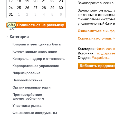
17
18
19
20
21
22
23
Законопроект внесен в
24
25
26
27
28
29
30
Законопроектом предла
31
1
2
3
4
5
6
связанные с исполнени
финансовыми инструмент
уполномоченный банк и
Ознакомиться с инфо
Категории
Ссылка на источник >
Клиринг и учет ценных бумаг
Категории:
Финансовые
Коллективные инвестиции
Источник:
Государств
Стадии:
Разработка
Контроль, надзор и отчетность
Корпоративное управление
Лицензирование
Налогообложение
Организованные торги
Противодействие
злоупотреблениям
Участники рынка
Финансовые инструменты