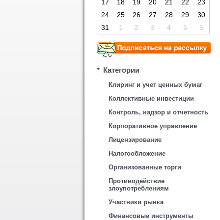
17
18
19
20
21
22
23
24
25
26
27
28
29
30
31
1
2
3
4
5
6
Категории
Клиринг и учет ценных бумаг
Коллективные инвестиции
Контроль, надзор и отчетность
Корпоративное управление
Лицензирование
Налогообложение
Организованные торги
Противодействие
злоупотреблениям
Участники рынка
Финансовые инструменты