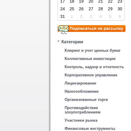
17
18
19
20
21
22
23
24
25
26
27
28
29
30
31
1
2
3
4
5
6
Категории
Клиринг и учет ценных бумаг
Коллективные инвестиции
Контроль, надзор и отчетность
Корпоративное управление
Лицензирование
Налогообложение
Организованные торги
Противодействие
злоупотреблениям
Участники рынка
Финансовые инструменты