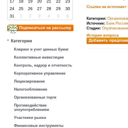
17
18
19
20
21
22
23
Ссылка на источник>
24
25
26
27
28
29
30
31
1
2
3
4
5
6
Категории:
Организова
Источник:
Банк России
Стадии:
Опубликовани
История вопроса
Категории
Клиринг и учет ценных бумаг
Коллективные инвестиции
Контроль, надзор и отчетность
Корпоративное управление
Лицензирование
Налогообложение
Организованные торги
Противодействие
злоупотреблениям
Участники рынка
Финансовые инструменты