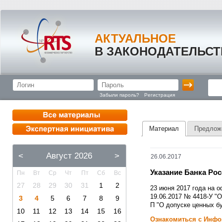
АКТУАЛЬНОЕ
В ЗАКОНОДАТЕЛЬСТ
Забыли пароль?
Регистрация
Материал
Предлож
<
Август 2026
>
26.06.2017
Указание Банка Рос
Пн
Вт
Ср
Чт
Пт
Сб
Вс
27
28
29
30
31
1
2
23 июня 2017 года на 
19.06.2017 № 4418-У "
3
4
5
6
7
8
9
П "О допуске ценных бу
10
11
12
13
14
15
16
Ознакомиться с Инф