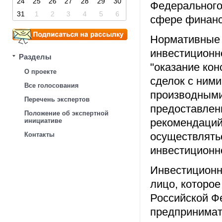
24
25
26
27
28
29
30
Федерального
31
1
2
3
4
5
6
сфере финанс
Нормативные 
инвестиционн
Разделы
"оказание кон
О проекте
сделок с ними
Все голосования
производными
Перечень экспертов
предоставлен
Положение об экспертной
рекомендаций
инициативе
осуществлятьс
Контакты
инвестиционн
Инвестиционн
лицо, которое
Российской Ф
предпринимат