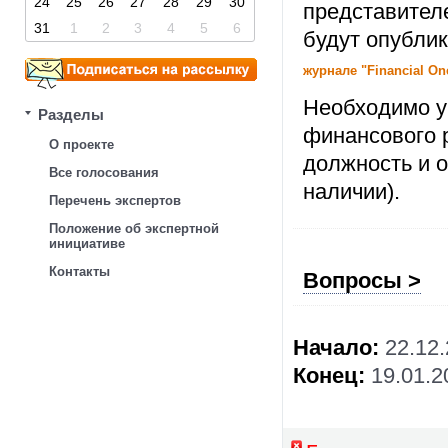
24
25
26
27
28
29
30
представител
31
1
2
3
4
5
6
будут опубли
журнале "Financial On
Необходимо у
Разделы
финансового р
О проекте
должность и о
Все голосования
наличии).
Перечень экспертов
Положение об экспертной
инициативе
Контакты
Вопросы >
Начало:
22.12
Конец:
19.01.2